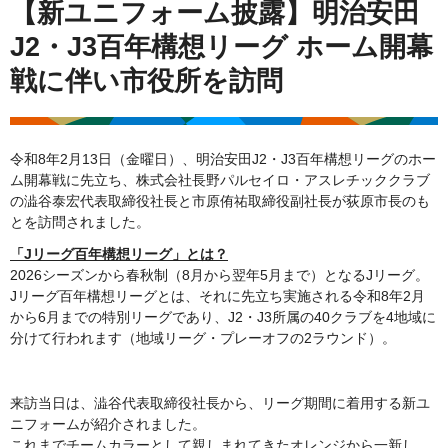
【新ユニフォーム披露】明治安田
J2・J3百年構想リーグ ホーム開幕
戦に伴い市役所を訪問
令和8年2月13日（金曜日）、明治安田J2・J3百年構想リーグのホー
ム開幕戦に先立ち、株式会社長野パルセイロ・アスレチッククラブ
の澁谷泰宏代表取締役社長と市原侑祐取締役副社長が荻原市長のも
とを訪問されました。
「Jリーグ百年構想リーグ」とは？
2026シーズンから春秋制（8月から翌年5月まで）となるJリーグ。
Jリーグ百年構想リーグとは、それに先立ち実施される令和8年2月
から6月までの特別リーグであり、J2・J3所属の40クラブを4地域に
分けて行われます（地域リーグ・プレーオフの2ラウンド）。
来訪当日は、澁谷代表取締役社長から、リーグ期間に着用する新ユ
ニフォームが紹介されました。
これまでチームカラーとして親しまれてきたオレンジから一新し、