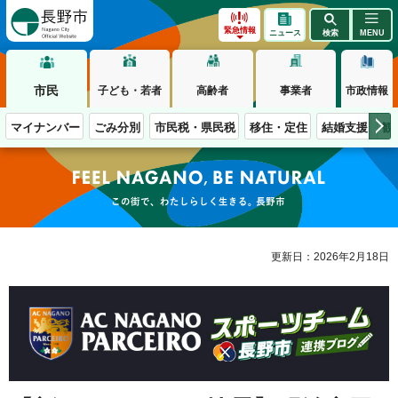
長野市
緊急情報
ニュース
検索
MENU
市民
子ども・若者
高齢者
事業者
市政情報
マイナンバー
ごみ分別
市民税・県民税
移住・定住
結婚支援
観
この街で、わたしらしく生きる。長野市
更新日：2026年2月18日
AC NAGANO PARCEIRO スポーツチーム 長野市 連携ブログ