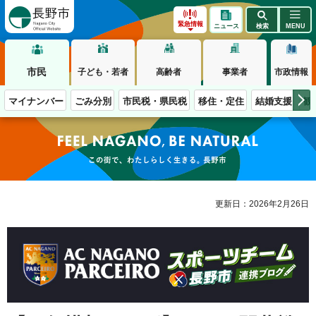
長野市
緊急情報
ニュース
検索
MENU
市民
子ども・若者
高齢者
事業者
市政情報
マイナンバー
ごみ分別
市民税・県民税
移住・定住
結婚支援
観
この街で、わたしらしく生きる。長野市
更新日：2026年2月26日
AC NAGANO PARCEIRO スポーツチーム 長野市 連携ブログ