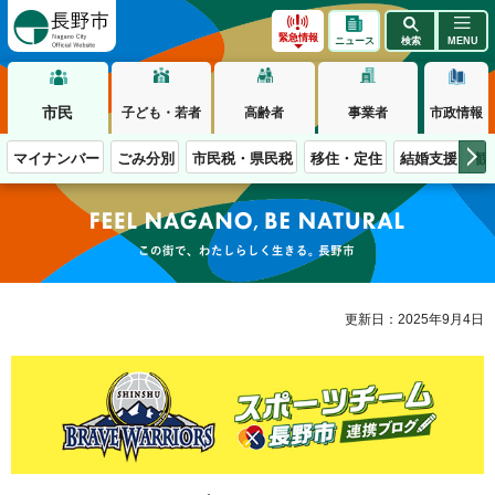
長野市
緊急情報
ニュース
検索
MENU
市民
子ども・若者
高齢者
事業者
市政情報
マイナンバー
ごみ分別
市民税・県民税
移住・定住
結婚支援
観
この街で、わたしらしく生きる。長野市
更新日：2025年9月4日
BRAVE WARRIORS スポーツチーム 長野市 連携ブログ